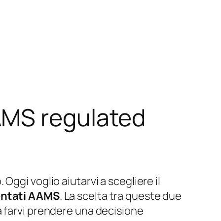
AMS regulated
ggi voglio aiutarvi a scegliere il
entati AAMS
. La scelta tra queste due
a farvi prendere una decisione