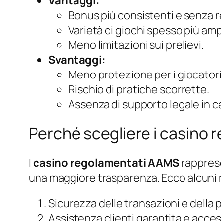
Vantaggi:
Bonus più consistenti e senza re
Varietà di giochi spesso più amp
Meno limitazioni sui prelievi.
Svantaggi:
Meno protezione per i giocatori
Rischio di pratiche scorrette.
Assenza di supporto legale in c
Perché scegliere i casino
I
casino regolamentati AAMS
rapprese
una maggiore trasparenza. Ecco alcuni 
Sicurezza delle transazioni e della p
Assistenza clienti garantita e access