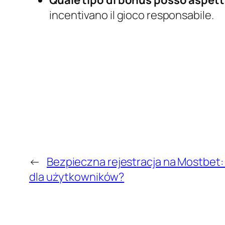
Quale tipo di bonus posso aspet
incentivano il gioco responsabile.
←
Bezpieczna rejestracja na Mostbet:
dla użytkowników?