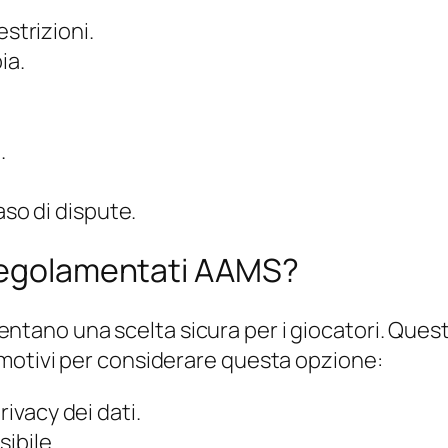
strizioni.
ia.
.
aso di dispute.
 regolamentati AAMS?
ntano una scelta sicura per i giocatori. Quest
motivi per considerare questa opzione:
rivacy dei dati.
ibile.