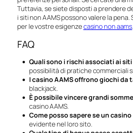
Tuttavia, se siete disposti a prendere de
i siti non AAMS possono valere la pena. S
per le vostre esigenze
casino non aams
FAQ
Quali sono i rischi associati ai s
possibilità di pratiche commerciali 
I casino AAMS offrono giochi da 
blackjack.
È possibile vincere grandi somm
casino AAMS.
Come posso sapere se un casino
evidente nel loro sito.