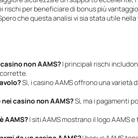
i rischi per beneficiare di bonus più vantaggio
pero che questa analisi vi sia stata utile nella
.
iti casino non AAMS?
I principali rischi includ
scorrette.
tavolo?
Sì, i casino AAMS offrono una varietà di
e nei casino non AAMS?
Sì, ma i pagamenti po
 è AAMS?
I siti AAMS mostrano il logo AAMS e