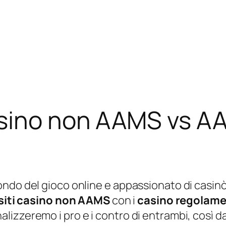
asino non AAMS vs A
do del gioco online e appassionato di casinò. O
siti casino non AAMS
con i
casino regolam
izzeremo i pro e i contro di entrambi, così d