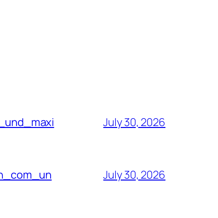
m_und_maxi
July 30, 2026
-ch_com_un
July 30, 2026