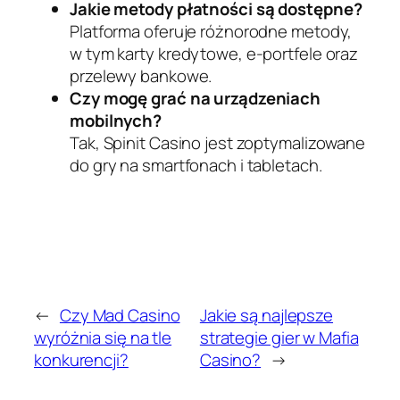
Jakie metody płatności są dostępne?
Platforma oferuje różnorodne metody,
w tym karty kredytowe, e-portfele oraz
przelewy bankowe.
Czy mogę grać na urządzeniach
mobilnych?
Tak, Spinit Casino jest zoptymalizowane
do gry na smartfonach i tabletach.
←
Czy Mad Casino
Jakie są najlepsze
wyróżnia się na tle
strategie gier w Mafia
konkurencji?
Casino?
→