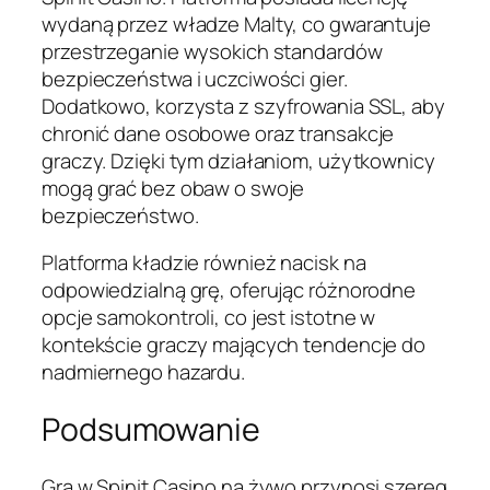
wydaną przez władze Malty, co gwarantuje
przestrzeganie wysokich standardów
bezpieczeństwa i uczciwości gier.
Dodatkowo, korzysta z szyfrowania SSL, aby
chronić dane osobowe oraz transakcje
graczy. Dzięki tym działaniom, użytkownicy
mogą grać bez obaw o swoje
bezpieczeństwo.
Platforma kładzie również nacisk na
odpowiedzialną grę, oferując różnorodne
opcje samokontroli, co jest istotne w
kontekście graczy mających tendencje do
nadmiernego hazardu.
Podsumowanie
Gra w Spinit Casino na żywo przynosi szereg