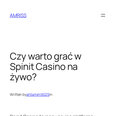
Skip
to
AMRISS
content
Czy warto grać w
Spinit Casino na
żywo?
Written by
ahtamim9029
in