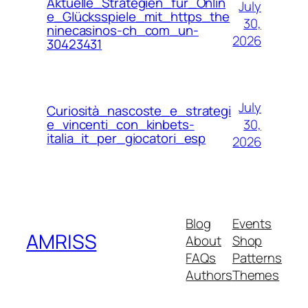
Aktuelle_Strategien_für_Onlin
July
e_Glücksspiele_mit_https_the
30,
ninecasinos-ch_com_un-
2026
30423431
July
Curiosità_nascoste_e_strategi
30,
e_vincenti_con_kinbets-
italia_it_per_giocatori_esp
2026
Blog
Events
AMRISS
About
Shop
FAQs
Patterns
Authors
Themes