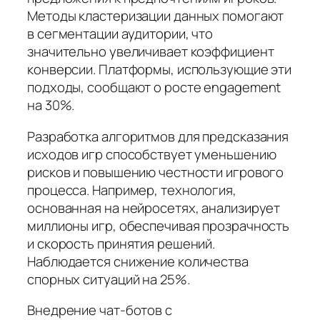
Методы кластеризации данных помогают
в сегментации аудитории, что
значительно увеличивает коэффициент
конверсии. Платформы, использующие эти
подходы, сообщают о росте engagement
на 30%.
Разработка алгоритмов для предсказания
исходов игр способствует уменьшению
рисков и повышению честности игрового
процесса. Например, технология,
основанная на нейросетях, анализирует
миллионы игр, обеспечивая прозрачность
и скорость принятия решений.
Наблюдается снижение количества
спорных ситуаций на 25%.
Внедрение чат-ботов с