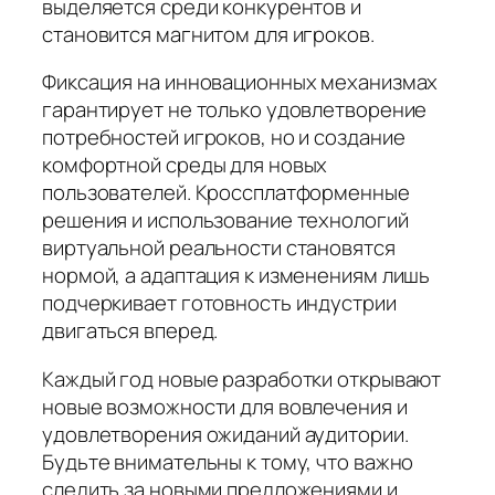
выделяется среди конкурентов и
становится магнитом для игроков.
Фиксация на инновационных механизмах
гарантирует не только удовлетворение
потребностей игроков, но и создание
комфортной среды для новых
пользователей. Кроссплатформенные
решения и использование технологий
виртуальной реальности становятся
нормой, а адаптация к изменениям лишь
подчеркивает готовность индустрии
двигаться вперед.
Каждый год новые разработки открывают
новые возможности для вовлечения и
удовлетворения ожиданий аудитории.
Будьте внимательны к тому, что важно
следить за новыми предложениями и