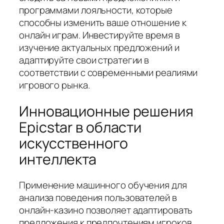
программами лояльности, которые
способны изменить ваше отношение к
онлайн играм. Инвестируйте время в
изучение актуальных предложений и
адаптируйте свои стратегии в
соответствии с современными реалиями
игрового рынка.
Инновационные решения
Epicstar в области
искусственного
интеллекта
Применение машинного обучения для
анализа поведения пользователей в
онлайн-казино позволяет адаптировать
предложения к предпочтениям игроков.