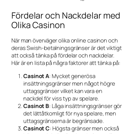
Fördelar och Nackdelar med
Olika Casinon
När man överväger olika online casinon och
deras Swish-betalningsgränser är det viktigt
att också tänka på fördelar och nackdelar.
Här är en lista på några faktorer att tänka på:
Casinot A
: Mycket generösa
insättningsgränser men något högre
uttagsgränser vilket kan vara en
nackdel för viss typ av spelare.
Casinot B
: Låga insättningsgränser gör
det lättåtkomligt för nya spelare, men
uttagsgränserna är begränsade.
Casinot C
: Högsta gränser men också