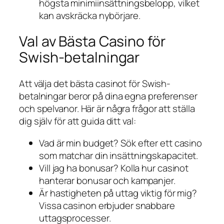
högsta minimiinsättningsbelopp, vilket
kan avskräcka nybörjare.
Val av Bästa Casino för
Swish-betalningar
Att välja det bästa casinot för Swish-
betalningar beror på dina egna preferenser
och spelvanor. Här är några frågor att ställa
dig själv för att guida ditt val:
Vad är min budget? Sök efter ett casino
som matchar din insättningskapacitet.
Vill jag ha bonusar? Kolla hur casinot
hanterar bonusar och kampanjer.
Är hastigheten på uttag viktig för mig?
Vissa casinon erbjuder snabbare
uttagsprocesser.