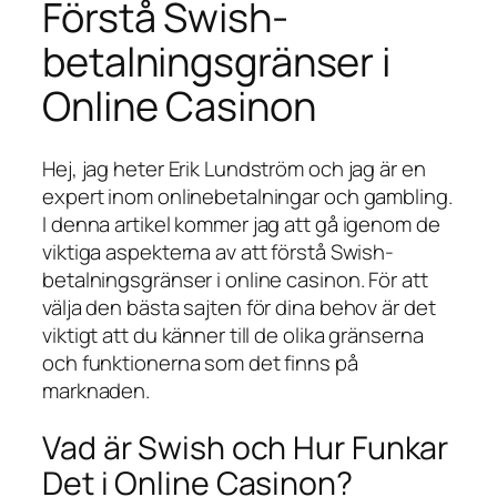
Förstå Swish-
betalningsgränser i
Online Casinon
Hej, jag heter Erik Lundström och jag är en
expert inom onlinebetalningar och gambling.
I denna artikel kommer jag att gå igenom de
viktiga aspekterna av att förstå Swish-
betalningsgränser i online casinon. För att
välja den bästa sajten för dina behov är det
viktigt att du känner till de olika gränserna
och funktionerna som det finns på
marknaden.
Vad är Swish och Hur Funkar
Det i Online Casinon?