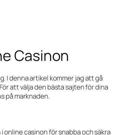
ine Casinon
. I denna artikel kommer jag att gå
ör att välja den bästa sajten för dina
nns på marknaden.
 i online casinon för snabba och säkra