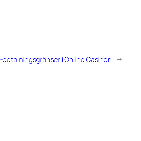
-betalningsgränser i Online Casinon
→