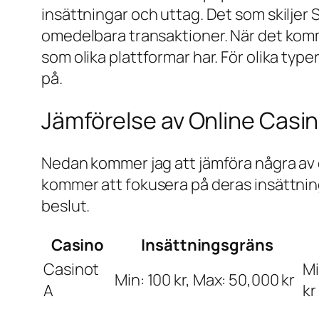
insättningar och uttag. Det som skilje
omedelbara transaktioner. När det kommer
som olika plattformar har. För olika typ
på.
Jämförelse av Online Casi
Nedan kommer jag att jämföra några av
kommer att fokusera på deras insättnings
beslut.
Casino
Insättningsgräns
Casinot
Mi
Min: 100 kr, Max: 50,000 kr
A
kr