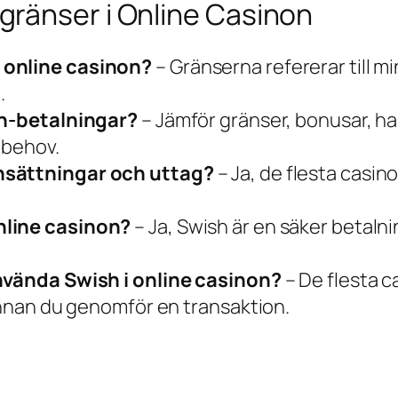
ränser i Online Casinon
 online casinon?
– Gränserna refererar till m
.
ish-betalningar?
– Jämför gränser, bonusar, ha
a behov.
nsättningar och uttag?
– Ja, de flesta casin
nline casinon?
– Ja, Swish är en säker betal
använda Swish i online casinon?
– De flesta c
 innan du genomför en transaktion.