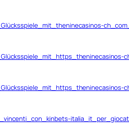
e_Glücksspiele_mit_theninecasinos-ch_co
e_Glücksspiele_mit_https_theninecasinos
e_Glücksspiele_mit_https_theninecasinos
vincenti_con_kinbets-italia_it_per_gioca