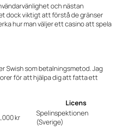
användarvänlighet och nästan
t dock viktigt att förstå de gränser
erka hur man väljer ett casino att spela
der Swish som betalningsmetod. Jag
r för att hjälpa dig att fatta ett
r
Licens
Spelinspektionen
,000 kr
(Sverige)