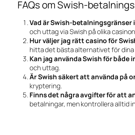
FAQs om Swish-betalningsg
Vad är Swish-betalningsgränser i
och uttag via Swish på olika casinon
Hur väljer jag rätt casino för Sw
hitta det bästa alternativet för din
Kan jag använda Swish för både i
och uttag.
Är Swish säkert att använda på o
kryptering.
Finns det några avgifter för att 
betalningar, men kontrollera alltid