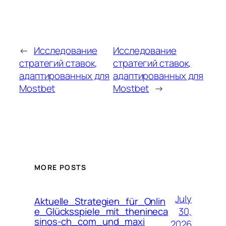
←
Исследование
Исследование
стратегий ставок,
стратегий ставок,
адаптированных для
адаптированных для
Mostbet
Mostbet
→
MORE POSTS
July
Aktuelle_Strategien_für_Onlin
30,
e_Glücksspiele_mit_thenineca
sinos-ch_com_und_maxi
2026