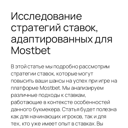
Исследование
стратегий ставок,
адаптированных для
Mostbet
В этой статье мы подробно рассмотрим
стратегии ставок, которые могут
повысить ваши шансы на успех при игре на
платформе Mostbet. Мы анализируем
различные подходы к ставкам,
работающие в контексте особенностей
данного букмекера. Статья будет полезна
как для начинающих игроков, так и для
тех, кто уже имеет опыт в ставках. Вы