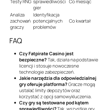
Testy RNG
sprawiedliwości
Co miesiąc
gier
Analiza
Identyfikacja
zachowań
potencjalnych
Co kwartał
graczy
problemów
FAQ
Czy Fatpirate Casino jest
bezpieczne?
Tak, działa na podstawie
licencji i stosuje nowoczesne
technologie zabezpieczeń.
Jakie narzędzia dla odpowiedzialnej
gry oferuje platforma?
Gracze mogą
ustalać limity depozytów oraz
korzystać z opcji samowykluczenia.
Czy gry są testowane pod kątem
sprawiedliwości?
Tak, wszystkie gry