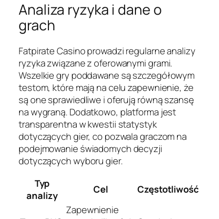
Analiza ryzyka i dane o
grach
Fatpirate Casino prowadzi regularne analizy
ryzyka związane z oferowanymi grami.
Wszelkie gry poddawane są szczegółowym
testom, które mają na celu zapewnienie, że
są one sprawiedliwe i oferują równą szansę
na wygraną. Dodatkowo, platforma jest
transparentna w kwestii statystyk
dotyczących gier, co pozwala graczom na
podejmowanie świadomych decyzji
dotyczących wyboru gier.
Typ
Cel
Częstotliwość
analizy
Zapewnienie