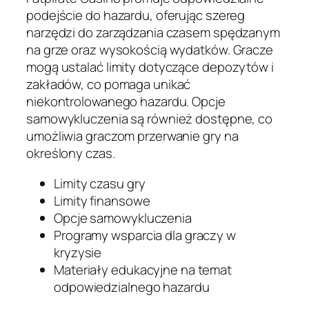
podejście do hazardu, oferując szereg
narzędzi do zarządzania czasem spędzanym
na grze oraz wysokością wydatków. Gracze
mogą ustalać limity dotyczące depozytów i
zakładów, co pomaga unikać
niekontrolowanego hazardu. Opcje
samowykluczenia są również dostępne, co
umożliwia graczom przerwanie gry na
określony czas.
Limity czasu gry
Limity finansowe
Opcje samowykluczenia
Programy wsparcia dla graczy w
kryzysie
Materiały edukacyjne na temat
odpowiedzialnego hazardu