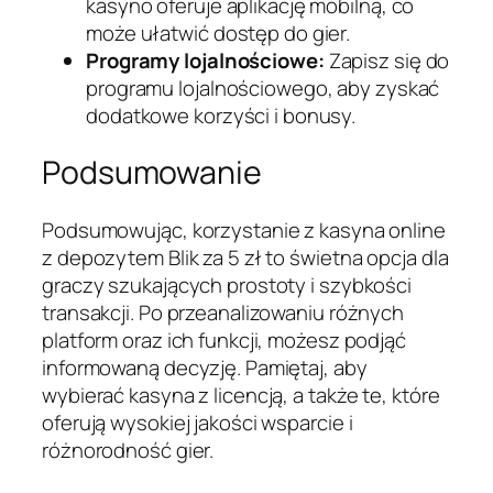
kasyno oferuje aplikację mobilną, co
może ułatwić dostęp do gier.
Programy lojalnościowe:
Zapisz się do
programu lojalnościowego, aby zyskać
dodatkowe korzyści i bonusy.
Podsumowanie
Podsumowując, korzystanie z kasyna online
z depozytem Blik za 5 zł to świetna opcja dla
graczy szukających prostoty i szybkości
transakcji. Po przeanalizowaniu różnych
platform oraz ich funkcji, możesz podjąć
informowaną decyzję. Pamiętaj, aby
wybierać kasyna z licencją, a także te, które
oferują wysokiej jakości wsparcie i
różnorodność gier.