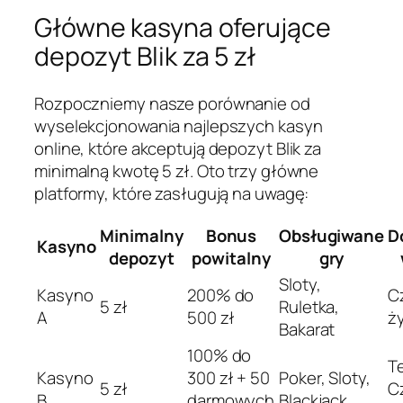
Główne kasyna oferujące
depozyt Blik za 5 zł
Rozpoczniemy nasze porównanie od
wyselekcjonowania najlepszych kasyn
online, które akceptują depozyt Blik za
minimalną kwotę 5 zł. Oto trzy główne
platformy, które zasługują na uwagę:
Minimalny
Bonus
Obsługiwane
D
Kasyno
depozyt
powitalny
gry
Sloty,
Kasyno
200% do
C
5 zł
Ruletka,
A
500 zł
ż
Bakarat
100% do
T
Kasyno
300 zł + 50
Poker, Sloty,
5 zł
C
B
darmowych
Blackjack