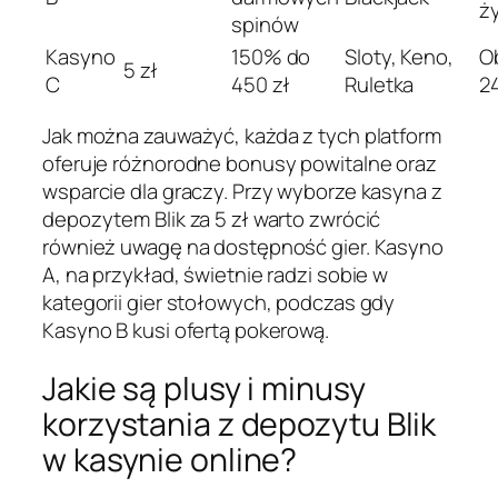
ż
spinów
Kasyno
150% do
Sloty, Keno,
O
5 zł
C
450 zł
Ruletka
2
Jak można zauważyć, każda z tych platform
oferuje różnorodne bonusy powitalne oraz
wsparcie dla graczy. Przy wyborze kasyna z
depozytem Blik za 5 zł warto zwrócić
również uwagę na dostępność gier. Kasyno
A, na przykład, świetnie radzi sobie w
kategorii gier stołowych, podczas gdy
Kasyno B kusi ofertą pokerową.
Jakie są plusy i minusy
korzystania z depozytu Blik
w kasynie online?