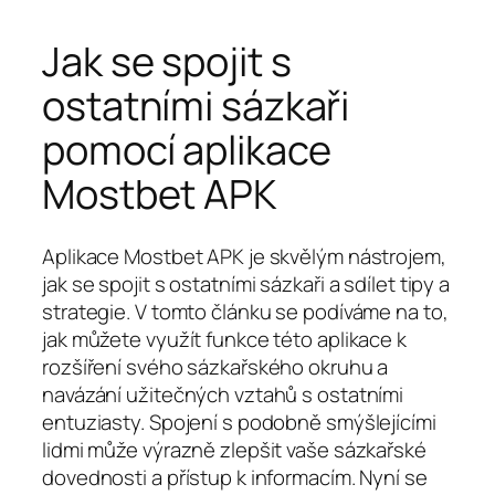
Jak se spojit s
ostatními sázkaři
pomocí aplikace
Mostbet APK
Aplikace Mostbet APK je skvělým nástrojem,
jak se spojit s ostatními sázkaři a sdílet tipy a
strategie. V tomto článku se podíváme na to,
jak můžete využít funkce této aplikace k
rozšíření svého sázkařského okruhu a
navázání užitečných vztahů s ostatními
entuziasty. Spojení s podobně smýšlejícími
lidmi může výrazně zlepšit vaše sázkařské
dovednosti a přístup k informacím. Nyní se