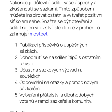
Nakonec je důležité sdílet vaše úspěchy a
zkušenosti se sázkami. Tímto způsobem
můžete inspirovat ostatní a vytvářet pozitivní
síť kolem sebe. Snažte se být otevření a
sdílet nejen vítězství, ale i lekce z proher. To
zahrnuje:
mostbet
Publikaci příspěvků o úspěšných
sázkách.
Dohodnutí se na sdílení tipů s ostatními
uživateli.
Účast na sázkových výzvách a
soutěžích.
Odpovídání na otázky a pomoc novým
sázkařům.
Vytváření přátelství a dlouhodobých
vztahů v rámci sázkařské komunity.