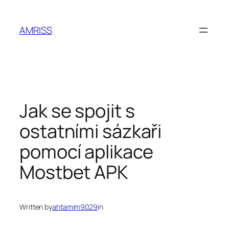
Skip
to
AMRISS
content
Jak se spojit s
ostatními sázkaři
pomocí aplikace
Mostbet APK
Written by
ahtamim9029
in