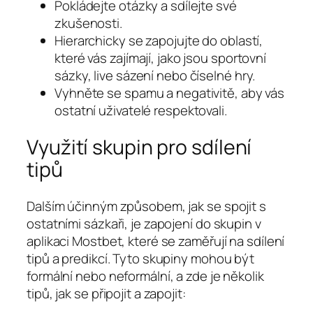
Pokládejte otázky a sdílejte své
zkušenosti.
Hierarchicky se zapojujte do oblastí,
které vás zajímají, jako jsou sportovní
sázky, live sázení nebo číselné hry.
Vyhněte se spamu a negativitě, aby vás
ostatní uživatelé respektovali.
Využití skupin pro sdílení
tipů
Dalším účinným způsobem, jak se spojit s
ostatními sázkaři, je zapojení do skupin v
aplikaci Mostbet, které se zaměřují na sdílení
tipů a predikcí. Tyto skupiny mohou být
formální nebo neformální, a zde je několik
tipů, jak se připojit a zapojit: