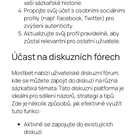
vaší sázkařské historie.
Propojte svůj účet s osobními sociálními
profily (např. Facebook, Twitter) pro
zvýšení autenticity.
Aktualizujte svůj profil pravidelně, aby
zůstal relevantní pro ostatní uživatele.
Účast na diskuzních fórech
Mostbet nabízí uživatelské diskuzní fórum,
kde se můžete zapojit do diskuzí na různá
sázkařská témata. Tato diskuzní platforma je
ideální pro sdílení názorů, strategií a tipů.
Zde je několik způsobů, jak efektivně využít
tuto funkci:
Aktivně se zapojujte do existujících
diskuzí.