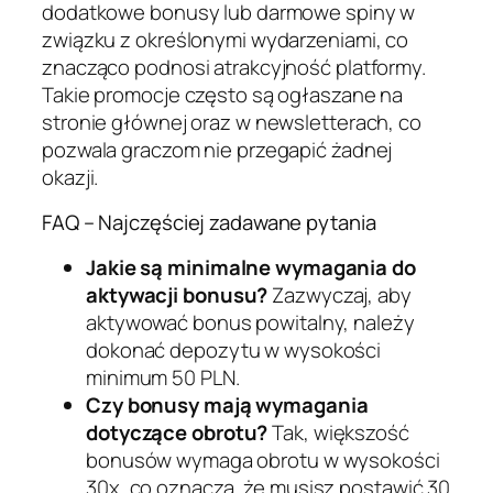
dodatkowe bonusy lub darmowe spiny w
związku z określonymi wydarzeniami, co
znacząco podnosi atrakcyjność platformy.
Takie promocje często są ogłaszane na
stronie głównej oraz w newsletterach, co
pozwala graczom nie przegapić żadnej
okazji.
FAQ – Najczęściej zadawane pytania
Jakie są minimalne wymagania do
aktywacji bonusu?
Zazwyczaj, aby
aktywować bonus powitalny, należy
dokonać depozytu w wysokości
minimum 50 PLN.
Czy bonusy mają wymagania
dotyczące obrotu?
Tak, większość
bonusów wymaga obrotu w wysokości
30x, co oznacza, że musisz postawić 30