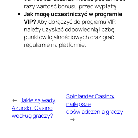
razy wartość bonusu przed wypłatą.
Jak mogę uczestniczyć w programie
VIP?
Aby dołączyć do programu VIP,
należy uzyskać odpowiednią liczbę
punktów lojalnościowych oraz grać
regularnie na platformie.
Spinlander Casino:
←
Jakie są wady
najlepsze
Azurslot Casino
doświadczenia graczy
według graczy?
→