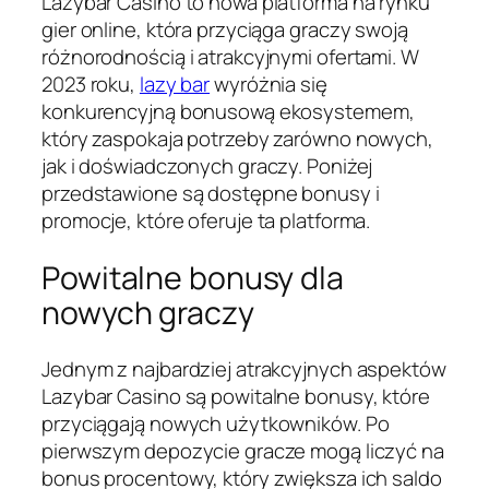
Lazybar Casino to nowa platforma na rynku
gier online, która przyciąga graczy swoją
różnorodnością i atrakcyjnymi ofertami. W
2023 roku,
lazy bar
wyróżnia się
konkurencyjną bonusową ekosystemem,
który zaspokaja potrzeby zarówno nowych,
jak i doświadczonych graczy. Poniżej
przedstawione są dostępne bonusy i
promocje, które oferuje ta platforma.
Powitalne bonusy dla
nowych graczy
Jednym z najbardziej atrakcyjnych aspektów
Lazybar Casino są powitalne bonusy, które
przyciągają nowych użytkowników. Po
pierwszym depozycie gracze mogą liczyć na
bonus procentowy, który zwiększa ich saldo