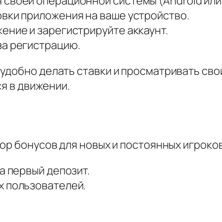
своей операционной системы (Android или 
вки приложения на ваше устройство.
ение и зарегистрируйте аккаунт.
за регистрацию.
удобно делать ставки и просматривать сво
ся в движении.
бор бонусов для новых и постоянных игрок
а первый депозит.
х пользователей.