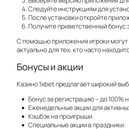
Выберите версию приложения для 
Следуйте инструкциям для устано
После установки откройте прилож
Получите приветственный бонус 
С помощью приложения игроки могут 
актуально для тех, кто часто находит
Бонусы и акции
Казино 1xbet предлагает широкий вы
Бонус за регистрацию – до 100% н
Еженедельные акции для активны
Кэшбэк на проигрыши.
Специальные акции в праздники.