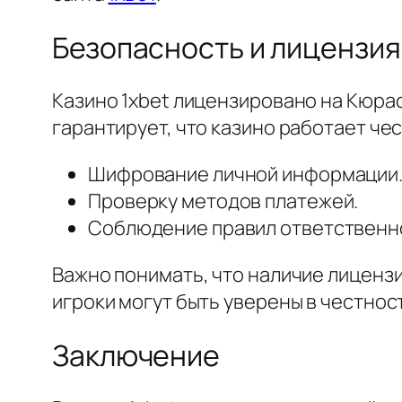
Безопасность и лицензия
Казино 1xbet лицензировано на Кюра
гарантирует, что казино работает че
Шифрование личной информации
Проверку методов платежей.
Соблюдение правил ответственно
Важно понимать, что наличие лицензи
игроки могут быть уверены в честнос
Заключение