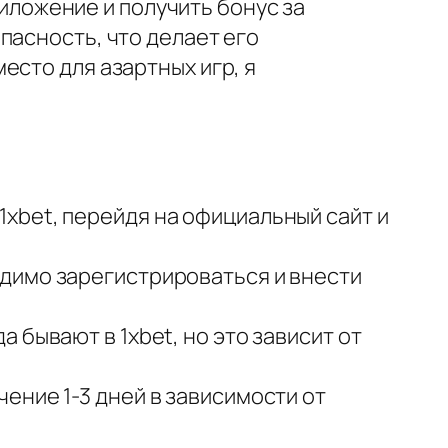
риложение и получить бонус за
пасность, что делает его
есто для азартных игр, я
xbet, перейдя на официальный сайт и
димо зарегистрироваться и внести
 бывают в 1xbet, но это зависит от
ение 1-3 дней в зависимости от