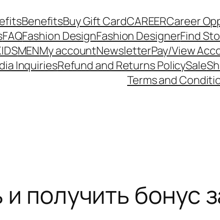
efits
Benefits
Buy Gift Card
CAREER
Career Op
s
FAQ
Fashion Design
Fashion Designer
Find St
KIDS
MEN
My account
Newsletter
Pay/View Acc
dia Inquiries
Refund and Returns Policy
Sale
Sh
Terms and Conditi
ь и получить бонус 