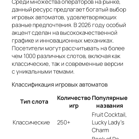
Среди множества операторов на рынке,
данный ресурс предлагает богатый выбор
игровых автоматов, удовлетворяющих
разные предпочтения. В 2026 году особый
акцент сделан на высококачественной
графике и инновационных механиках.
Посетители могут рассчитывать на более
чем 1000 различных слотов, включая как
классические, так и современные версии
с уникальными темами.
Классификация игровых автоматов
Количество
Популярные
Тип слота
игр
названия
Fruit Cocktail,
Классические
250+
Lucky Lady’s
Charm