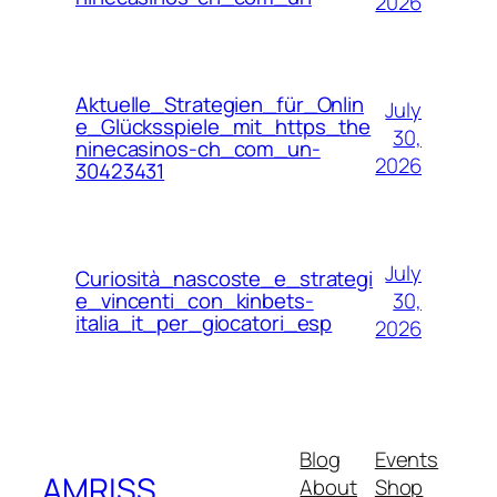
2026
Aktuelle_Strategien_für_Onlin
July
e_Glücksspiele_mit_https_the
30,
ninecasinos-ch_com_un-
2026
30423431
July
Curiosità_nascoste_e_strategi
30,
e_vincenti_con_kinbets-
italia_it_per_giocatori_esp
2026
Blog
Events
AMRISS
About
Shop