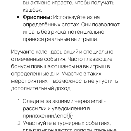
вы активно играете, чтобы получать
кэшбэк.
Фриспины:
Используйте их на
определённых слотах. Они позволяют
играть без риска, потенциально
принося реальные выигрыши.
Изучайте календарь акций и специально
отмеченные события. Часто плавающие
бонусы повышают шансы на выигрыш в
определенные дни. Участие в таких
мероприятиях – возможность не упустить
дополнительный доход.
Следите за акциями через email-
рассылки и уведомления в
приложении.\end{li}
Участвуйте в турнирных событиях,
где разыгрываются дополнительные