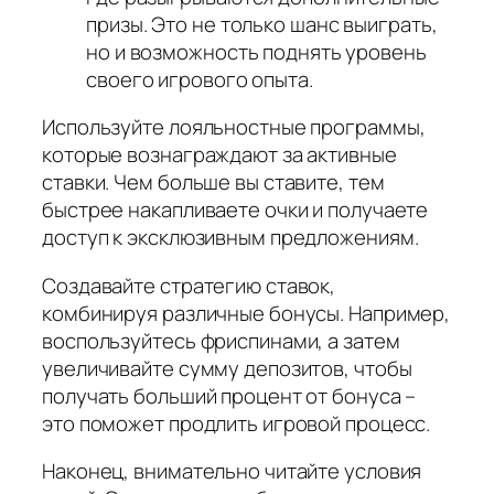
призы. Это не только шанс выиграть,
но и возможность поднять уровень
своего игрового опыта.
Используйте лояльностные программы,
которые вознаграждают за активные
ставки. Чем больше вы ставите, тем
быстрее накапливаете очки и получаете
доступ к эксклюзивным предложениям.
Создавайте стратегию ставок,
комбинируя различные бонусы. Например,
воспользуйтесь фриспинами, а затем
увеличивайте сумму депозитов, чтобы
получать больший процент от бонуса –
это поможет продлить игровой процесс.
Наконец, внимательно читайте условия