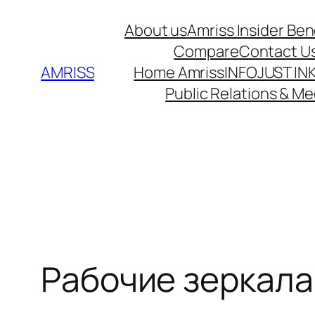
Skip
About us
Amriss Insider Ben
to
Compare
Contact U
content
AMRISS
Home Amriss
INFO
JUST IN
Public Relations & Me
Рабочие зеркала