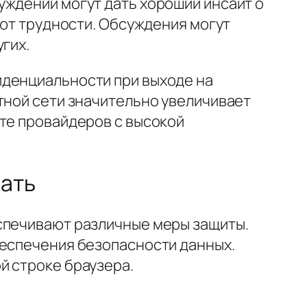
уждений могут дать хороший инсайт о
ают трудности. Обсуждения могут
гих.
иденциальности при выходе на
тной сети значительно увеличивает
йте провайдеров с высокой
нать
еспечивают различные меры защиты.
беспечения безопасности данных.
й строке браузера.