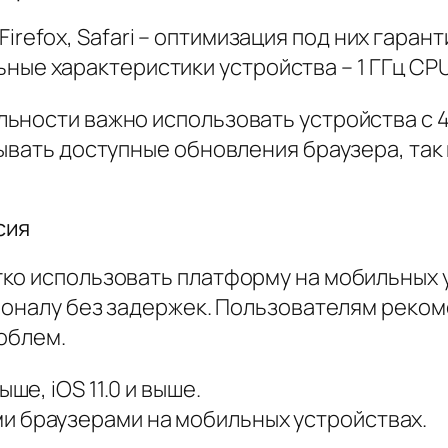
refox, Safari – оптимизация под них гаран
ые характеристики устройства – 1 ГГц CPU 
ьности важно использовать устройства с 
ывать доступные обновления браузера, так
сия
ко использовать платформу на мобильных 
ционалу без задержек. Пользователям рек
роблем.
ше, iOS 11.0 и выше.
и браузерами на мобильных устройствах.