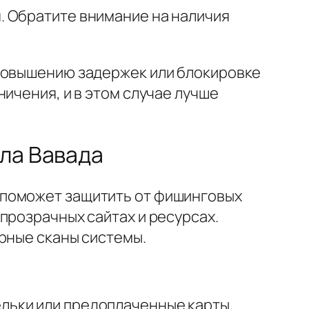
. Обратите внимание на наличия
 повышению задержек или блокировке
ичения, и в этом случае лучше
ала Вавада
 поможет защитить от фишинговых
прозрачных сайтах и ресурсах.
рные сканы системы.
льки или предоплаченные карты,