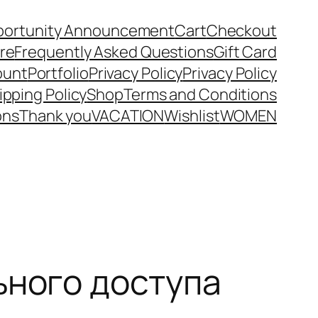
portunity Announcement
Cart
Checkout
ore
Frequently Asked Questions
Gift Card
ount
Portfolio
Privacy Policy
Privacy Policy
ipping Policy
Shop
Terms and Conditions
ons
Thank you
VACATION
Wishlist
WOMEN
ьного доступа