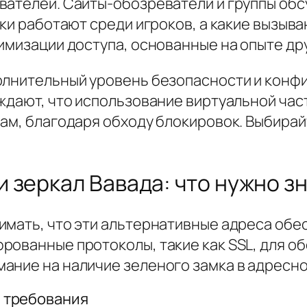
вателей. Сайты-обозреватели и группы обс
лки работают среди игроков, а какие вызыв
имизации доступа, основанные на опыте дру
олнительный уровень безопасности и конф
рждают, что использование виртуальной час
сам, благодаря обходу блокировок. Выбира
 зеркал Вавада: что нужно з
имать, что эти альтернативные адреса об
рованные протоколы, такие как SSL, для о
ание на наличие зеленого замка в адресно
 требования