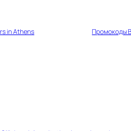
rs in Athens
Промокоды В