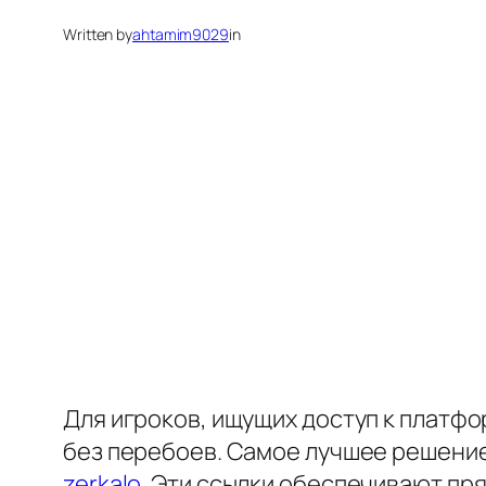
Written by
ahtamim9029
in
Для игроков, ищущих доступ к платфо
без перебоев. Самое лучшее решение
zerkalo
. Эти ссылки обеспечивают пр