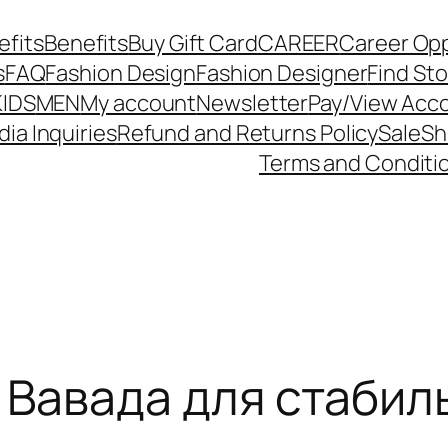
efits
Benefits
Buy Gift Card
CAREER
Career Op
s
FAQ
Fashion Design
Fashion Designer
Find St
KIDS
MEN
My account
Newsletter
Pay/View Acc
dia Inquiries
Refund and Returns Policy
Sale
Sh
Terms and Conditi
 Вавада для стабил