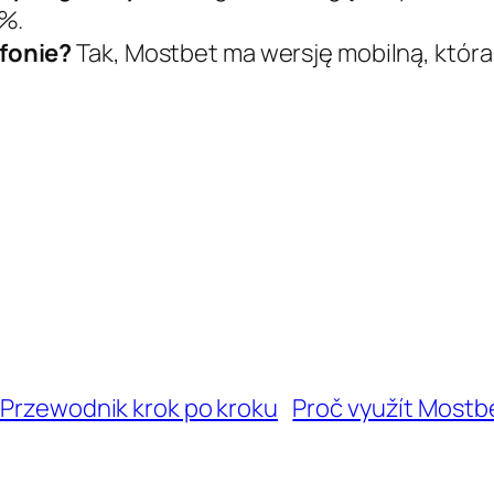
5%.
fonie?
Tak, Mostbet ma wersję mobilną, która 
 Przewodnik krok po kroku
Proč využít Mostb