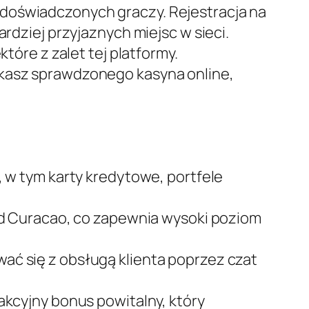
 doświadczonych graczy. Rejestracja na
ardziej przyjaznych miejsc w sieci.
tóre z zalet tej platformy.
ukasz sprawdzonego kasyna online,
 w tym karty kredytowe, portfele
ąd Curacao, co zapewnia wysoki poziom
ć się z obsługą klienta poprzez czat
akcyjny bonus powitalny, który