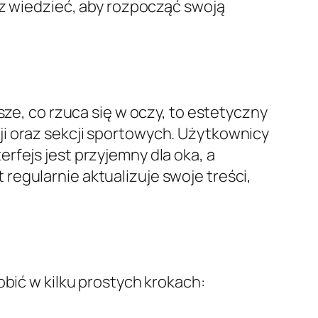
sz wiedzieć, aby rozpocząć swoją
sze, co rzuca się w oczy, to estetyczny
ji oraz sekcji sportowych. Użytkownicy
rfejs jest przyjemny dla oka, a
regularnie aktualizuje swoje treści,
obić w kilku prostych krokach: