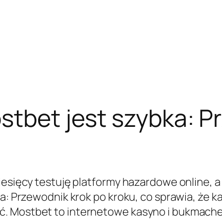
stbet jest szybka: P
iesięcy testuję platformy hazardowe online, 
ka: Przewodnik krok po kroku, co sprawia, że 
. Mostbet to internetowe kasyno i bukmacher 