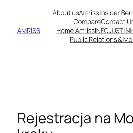
Skip
About us
Amriss Insider Ben
to
Compare
Contact U
content
AMRISS
Home Amriss
INFO
JUST IN
Public Relations & Me
Rejestracja na Mo