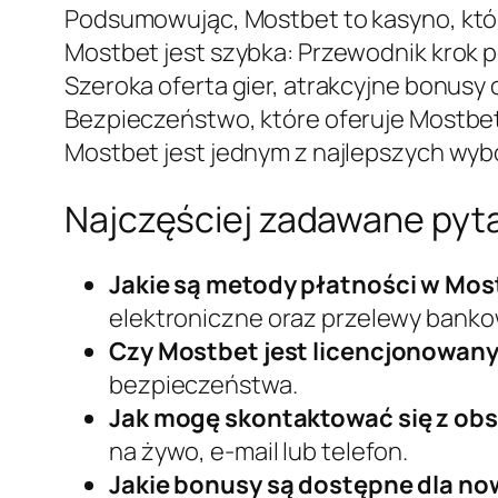
Podsumowując, Mostbet to kasyno, któr
Mostbet jest szybka: Przewodnik krok po
Szeroka oferta gier, atrakcyjne bonusy o
Bezpieczeństwo, które oferuje Mostbet
Mostbet jest jednym z najlepszych wybo
Najczęściej zadawane pyta
Jakie są metody płatności w Mos
elektroniczne oraz przelewy banko
Czy Mostbet jest licencjonowan
bezpieczeństwa.
Jak mogę skontaktować się z obs
na żywo, e-mail lub telefon.
Jakie bonusy są dostępne dla n