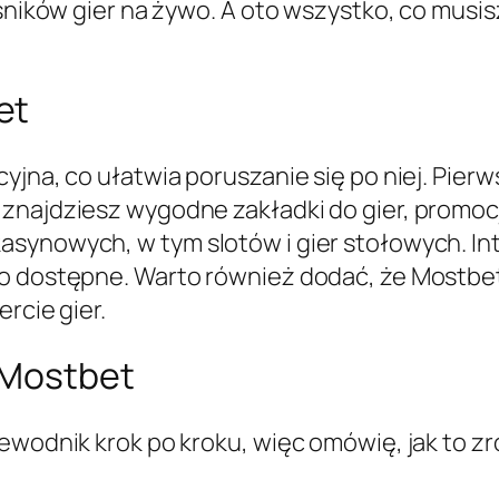
ośników gier na żywo. A oto wszystko, co musi
et
yjna, co ułatwia poruszanie się po niej. Pierw
znajdziesz wygodne zakładki do gier, promoc
synowych, w tym slotów i gier stołowych. Inte
o dostępne. Warto również dodać, że Mostbet 
rcie gier.
a Mostbet
ewodnik krok po kroku, więc omówię, jak to zr