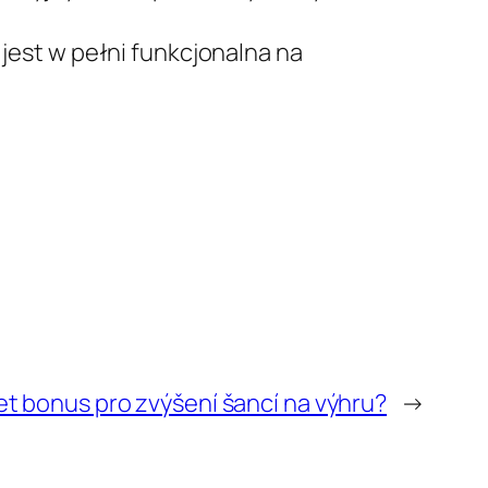
jest w pełni funkcjonalna na
et bonus pro zvýšení šancí na výhru?
→