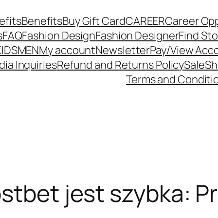
efits
Benefits
Buy Gift Card
CAREER
Career Op
s
FAQ
Fashion Design
Fashion Designer
Find St
KIDS
MEN
My account
Newsletter
Pay/View Acc
dia Inquiries
Refund and Returns Policy
Sale
Sh
Terms and Conditi
stbet jest szybka: P