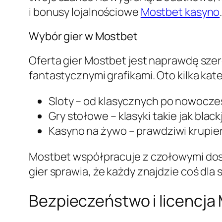
i bonusy lojalnościowe
Mostbet kasyno
Wybór gier w Mostbet
Oferta gier Mostbet jest naprawdę sze
fantastycznymi grafikami. Oto kilka kat
Sloty – od klasycznych po nowoczesn
Gry stołowe – klasyki takie jak blackj
Kasyno na żywo – prawdziwi krupierz
Mostbet współpracuje z czołowymi dost
gier sprawia, że każdy znajdzie coś dla s
Bezpieczeństwo i licencja