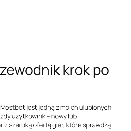
rzewodnik krok po
a Mostbet jest jedną z moich ulubionych
każdy użytkownik – nowy lub
z szeroką ofertą gier, które sprawdzą