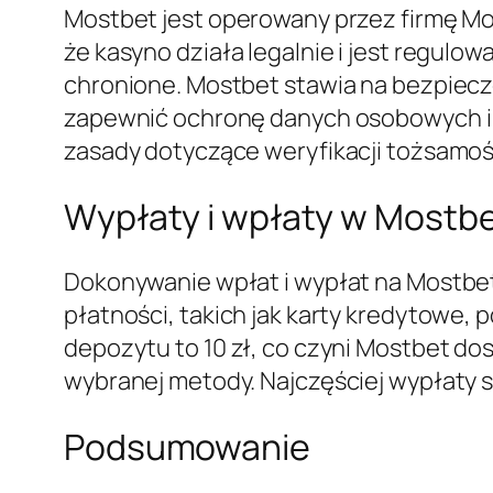
Mostbet jest operowany przez firmę Mos
że kasyno działa legalnie i jest regul
chronione. Mostbet stawia na bezpiecz
zapewnić ochronę danych osobowych i 
zasady dotyczące weryfikacji tożsamo
Wypłaty i wpłaty w Mostb
Dokonywanie wpłat i wypłat na Mostbet
płatności, takich jak karty kredytowe,
depozytu to 10 zł, co czyni Mostbet do
wybranej metody. Najczęściej wypłaty s
Podsumowanie