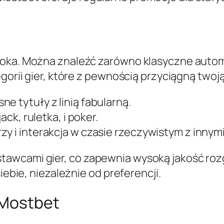
.
roka. Można znaleźć zarówno klasyczne automa
egorii gier, które z pewnością przyciągną twoj
e tytuły z linią fabularną.
ack, ruletka, i poker.
y i interakcja w czasie rzeczywistym z innym
awcami gier, co zapewnia wysoką jakość rozg
iebie, niezależnie od preferencji.
 Mostbet