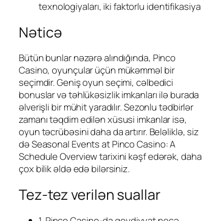
texnologiyaları, iki faktorlu identifikasiya
Nəticə
Bütün bunlar nəzərə alındığında, Pinco
Casino, oyunçular üçün mükəmməl bir
seçimdir. Geniş oyun seçimi, cəlbedici
bonuslar və təhlükəsizlik imkanları ilə burada
əlverişli bir mühit yaradılır. Sezonlu tədbirlər
zamanı təqdim edilən xüsusi imkanlar isə,
oyun təcrübəsini daha da artırır. Beləliklə, siz
də Seasonal Events at Pinco Casino: A
Schedule Overview tarixini kəşf edərək, daha
çox bilik əldə edə bilərsiniz.
Tez-tez verilən suallar
1. Pinco Casino-da qeydiyyat necə