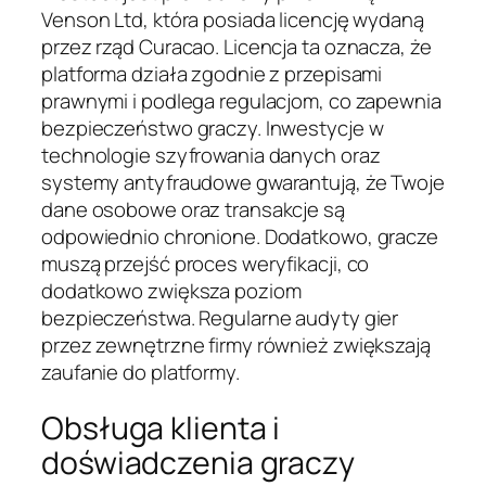
Venson Ltd, która posiada licencję wydaną
przez rząd Curacao. Licencja ta oznacza, że
platforma działa zgodnie z przepisami
prawnymi i podlega regulacjom, co zapewnia
bezpieczeństwo graczy. Inwestycje w
technologie szyfrowania danych oraz
systemy antyfraudowe gwarantują, że Twoje
dane osobowe oraz transakcje są
odpowiednio chronione. Dodatkowo, gracze
muszą przejść proces weryfikacji, co
dodatkowo zwiększa poziom
bezpieczeństwa. Regularne audyty gier
przez zewnętrzne firmy również zwiększają
zaufanie do platformy.
Obsługa klienta i
doświadczenia graczy