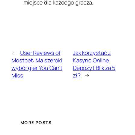
miejsce dla każdego gracza.
←
User Reviews of
Jak korzystać z
Mostbet: Ma szeroki
Kasyno Online
wybór gier You Can’t
Depozyt Blik za 5
Miss
zł?
→
MORE POSTS