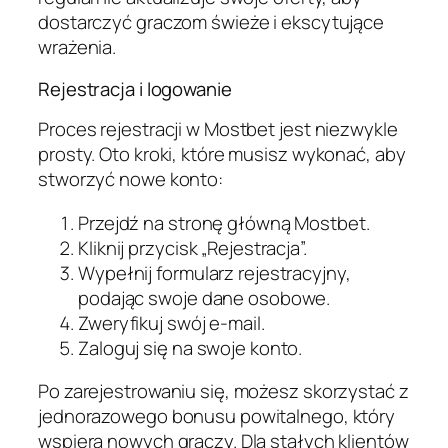
dostarczyć graczom świeże i ekscytujące
wrażenia.
Rejestracja i logowanie
Proces rejestracji w Mostbet jest niezwykle
prosty. Oto kroki, które musisz wykonać, aby
stworzyć nowe konto:
Przejdź na stronę główną Mostbet.
Kliknij przycisk „Rejestracja”.
Wypełnij formularz rejestracyjny,
podając swoje dane osobowe.
Zweryfikuj swój e-mail.
Zaloguj się na swoje konto.
Po zarejestrowaniu się, możesz skorzystać z
jednorazowego bonusu powitalnego, który
wspiera nowych graczy. Dla stałych klientów