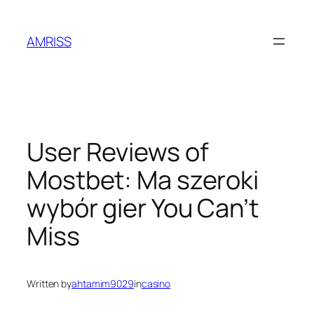
Skip
to
AMRISS
content
User Reviews of
Mostbet: Ma szeroki
wybór gier You Can’t
Miss
Written by
ahtamim9029
in
casino