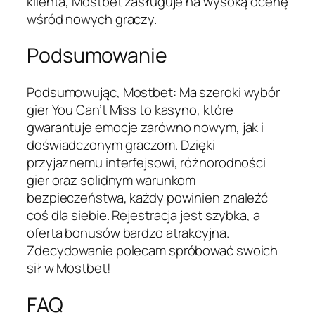
klienta, Mostbet zasługuje na wysoką ocenę
wśród nowych graczy.
Podsumowanie
Podsumowując, Mostbet: Ma szeroki wybór
gier You Can’t Miss to kasyno, które
gwarantuje emocje zarówno nowym, jak i
doświadczonym graczom. Dzięki
przyjaznemu interfejsowi, różnorodności
gier oraz solidnym warunkom
bezpieczeństwa, każdy powinien znaleźć
coś dla siebie. Rejestracja jest szybka, a
oferta bonusów bardzo atrakcyjna.
Zdecydowanie polecam spróbować swoich
sił w Mostbet!
FAQ