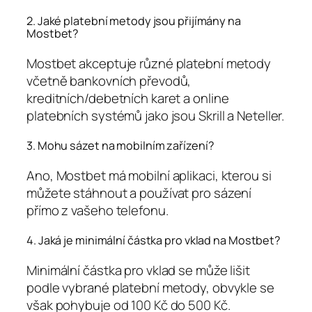
2. Jaké platební metody jsou přijímány na
Mostbet?
Mostbet akceptuje různé platební metody
včetně bankovních převodů,
kreditních/debetních karet a online
platebních systémů jako jsou Skrill a Neteller.
3. Mohu sázet na mobilním zařízení?
Ano, Mostbet má mobilní aplikaci, kterou si
můžete stáhnout a používat pro sázení
přímo z vašeho telefonu.
4. Jaká je minimální částka pro vklad na Mostbet?
Minimální částka pro vklad se může lišit
podle vybrané platební metody, obvykle se
však pohybuje od 100 Kč do 500 Kč.