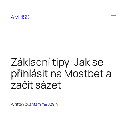
Skip
to
AMRISS
content
Základní tipy: Jak se
přihlásit na Mostbet a
začít sázet
Written by
ahtamim9029
in