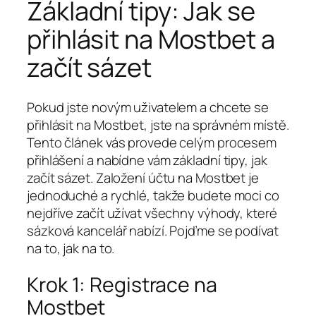
Základní tipy: Jak se
přihlásit na Mostbet a
začít sázet
Pokud jste novým uživatelem a chcete se
přihlásit na Mostbet, jste na správném místě.
Tento článek vás provede celým procesem
přihlášení a nabídne vám základní tipy, jak
začít sázet. Založení účtu na Mostbet je
jednoduché a rychlé, takže budete moci co
nejdříve začít užívat všechny výhody, které
sázková kancelář nabízí. Pojďme se podívat
na to, jak na to.
Krok 1: Registrace na
Mostbet